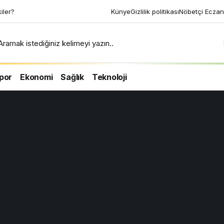
kiler?
Künye
Gizlilik politikası
Nöbetçi Eczan
Aramak istediğiniz kelimeyi yazın..
por
Ekonomi
Sağlık
Teknoloji