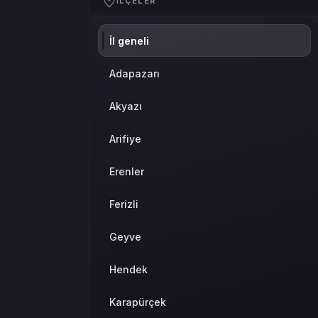
İLÇELER
Sistem Modu
Sistem modunu seçin.
İl geneli
Adapazarı
Akyazı
Arifiye
Erenler
Ferizli
Geyve
Hendek
Karapürçek