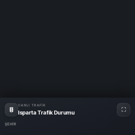
CANLI TRAFIK
⛶
Tam
Isparta Trafik Durumu
ekra
ŞEHIR
Isparta