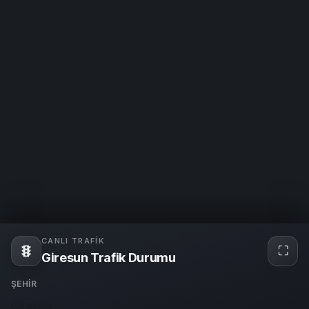
CANLI TRAFIK
⛶
Tam
Giresun Trafik Durumu
ekra
ŞEHIR
Giresun