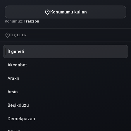
Konumumu kullan
Konumuz:
Trabzon
İLÇELER
İl geneli
Akçaabat
Araklı
Arsin
Beşikdüzü
Dernekpazarı