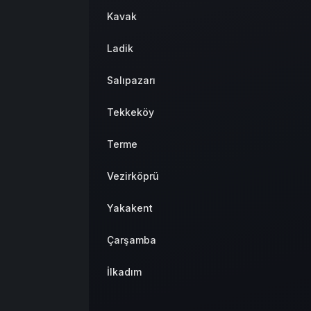
Kavak
Ladik
Salıpazarı
Tekkeköy
Terme
Vezirköprü
Yakakent
Çarşamba
İlkadım