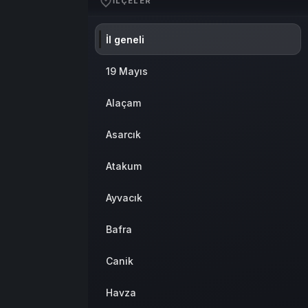
İLÇELER
Sistem Modu
Sistem modunu seçin.
İl geneli
19 Mayıs
Alaçam
Asarcık
Atakum
Ayvacık
Bafra
Canik
Havza