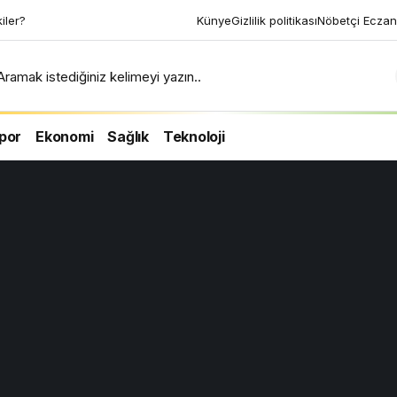
kiler?
Künye
Gizlilik politikası
Nöbetçi Eczan
Aramak istediğiniz kelimeyi yazın..
por
Ekonomi
Sağlık
Teknoloji