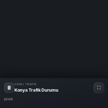
CANLI TRAFIK
⛶
Tam
Konya Trafik Durumu
ekra
ŞEHIR
Konya