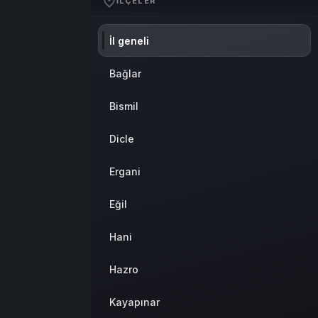
İLÇELER
Sistem Modu
Sistem modunu seçin.
İl geneli
Bağlar
Bismil
Dicle
Ergani
Eğil
Hani
Hazro
Kayapınar