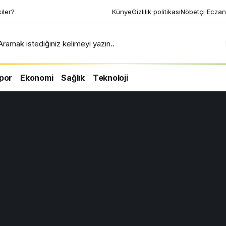
kiler?
Künye
Gizlilik politikası
Nöbetçi Eczan
Aramak istediğiniz kelimeyi yazın..
por
Ekonomi
Sağlık
Teknoloji