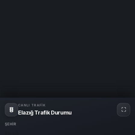
CANLI TRAFIK
⛶
Tam
Elazığ Trafik Durumu
ekra
ŞEHIR
Elazığ