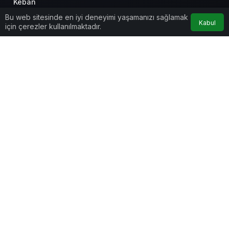
Keban
Bu web sitesinde en iyi deneyimi yaşamanızı sağlamak
Kabul
Kovancılar
için çerezler kullanılmaktadır.
Maden
Merkez
Anasayfa
Akış
Hesabım
Palu
Kurumsal
Sivrice
Bağlantılar
Popüler Sayfalar
Gündeme Dair
Yazarlarımız
Künye
Hesabım
İletişim
Gizlilik politikası