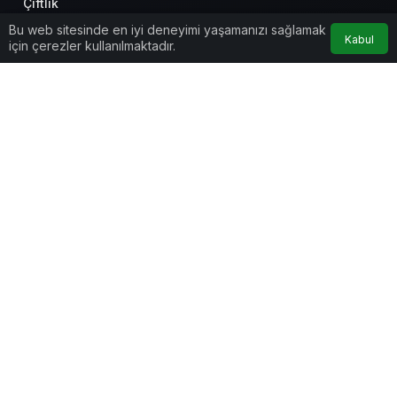
Çiftlik
Bu web sitesinde en iyi deneyimi yaşamanızı sağlamak
Kabul
için çerezler kullanılmaktadır.
Anasayfa
Akış
Hesabım
Kurumsal
Bağlantılar
Popüler Sayfalar
Gündeme Dair
Yazarlarımız
Künye
Hesabım
İletişim
Gizlilik politikası
© Telif Hakkı 2026, Tüm Hakları Saklıdır