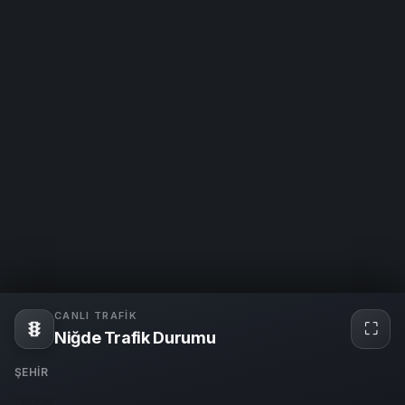
CANLI TRAFIK
⛶
Tam
Niğde Trafik Durumu
ekra
ŞEHIR
Niğde