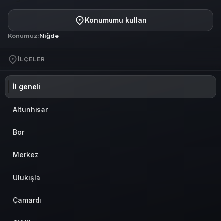
Konumumu kullan
Konumuz:
Niğde
İLÇELER
İl geneli
Altunhisar
Bor
Merkez
Ulukışla
Çamardı