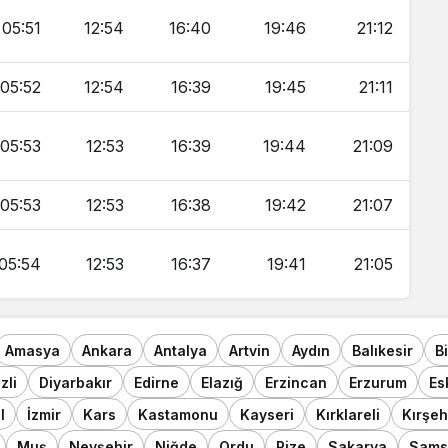
05:51
12:54
16:40
19:46
21:12
05:52
12:54
16:39
19:45
21:11
05:53
12:53
16:39
19:44
21:09
05:53
12:53
16:38
19:42
21:07
05:54
12:53
16:37
19:41
21:05
Amasya
Ankara
Antalya
Artvin
Aydın
Balıkesir
B
zli
Diyarbakır
Edirne
Elazığ
Erzincan
Erzurum
Es
l
İzmir
Kars
Kastamonu
Kayseri
Kırklareli
Kırşeh
Muş
Nevşehir
Niğde
Ordu
Rize
Sakarya
Sams