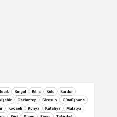
ilecik
Bingöl
Bitlis
Bolu
Burdur
kişehir
Gaziantep
Giresun
Gümüşhane
ir
Kocaeli
Konya
Kütahya
Malatya
un
Siirt
Sinop
Sivas
Tekirdağ