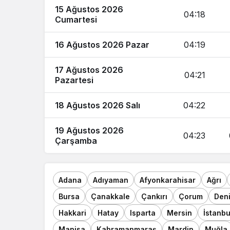
15 Ağustos 2026
04:18
Cumartesi
16 Ağustos 2026 Pazar
04:19
17 Ağustos 2026
04:21
Pazartesi
18 Ağustos 2026 Salı
04:22
19 Ağustos 2026
04:23
Çarşamba
Adana
Adıyaman
Afyonkarahisar
Ağrı
Bursa
Çanakkale
Çankırı
Çorum
Deni
Hakkari
Hatay
Isparta
Mersin
İstanbu
Manisa
Kahramanmaraş
Mardin
Muğla