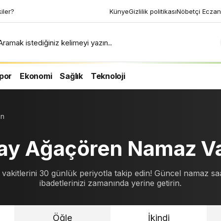
kiler?
Künye
Gizlilik politikası
Nöbetçi Eczan
Aramak istediğiniz kelimeyi yazın..
por
Ekonomi
Sağlık
Teknoloji
en
ay Ağaçören Namaz Vak
kitlerini 30 günlük periyotla takip edin! Güncel namaz saat
ibadetlerinizi zamanında yerine getirin.
Öğle
İkindi