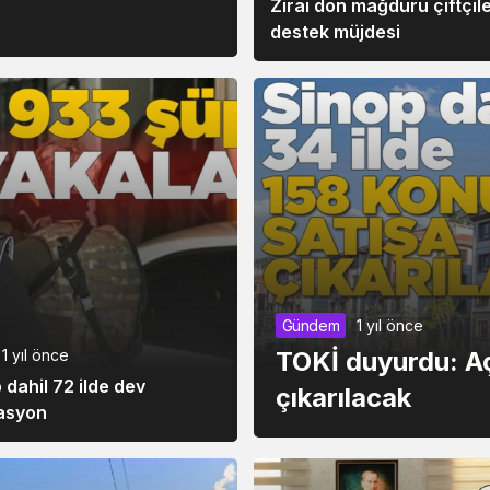
Zirai don mağduru çiftçil
destek müjdesi
Gündem
1 yıl önce
TOKİ duyurdu: Aç
1 yıl önce
 dahil 72 ilde dev
çıkarılacak
asyon