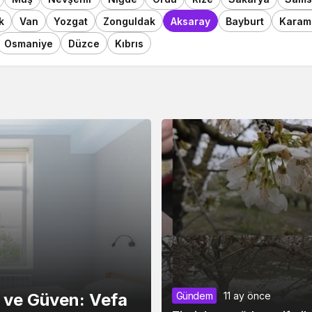
k
Van
Yozgat
Zonguldak
Aksaray
Bayburt
Karam
Osmaniye
Düzce
Kıbrıs
r ve Güven: Vefa
Gündem
11 ay önce