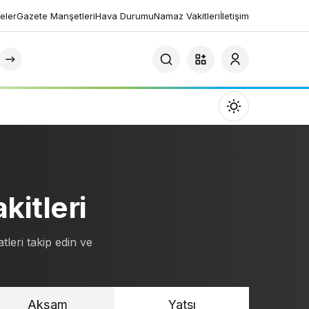
eler
Gazete Manşetleri
Hava Durumu
Namaz Vakitleri
İletişim
Mod
değiştir
itleri
Gündüz Modu
Gündüz modunu seçin.
leri takip edin ve
Gece Modu
Gece modunu seçin.
Akşam
Yatsı