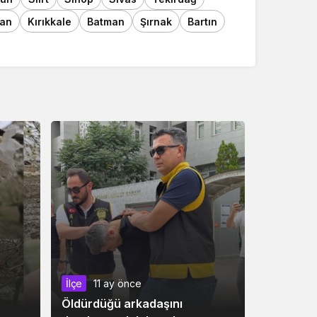
an
Kırıkkale
Batman
Şırnak
Bartın
İlçe
11 ay önce
Öldürdüğü arkadaşını