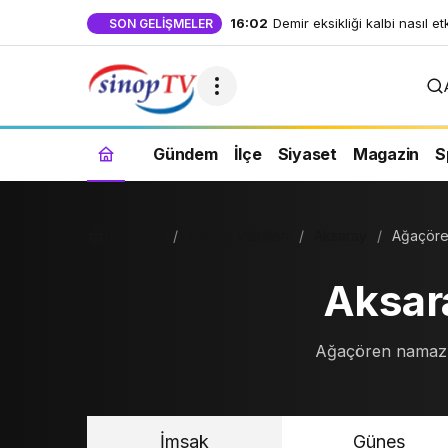
16:02
Demir eksikliği kalbi nasıl et
SON GELIŞMELER
Gündem
İlçe
Siyaset
Magazin
S
Haberler
Namaz Vakitleri
Aksaray
Ağaçör
Aksar
Ağaçören namaz va
İmsak
Güneş