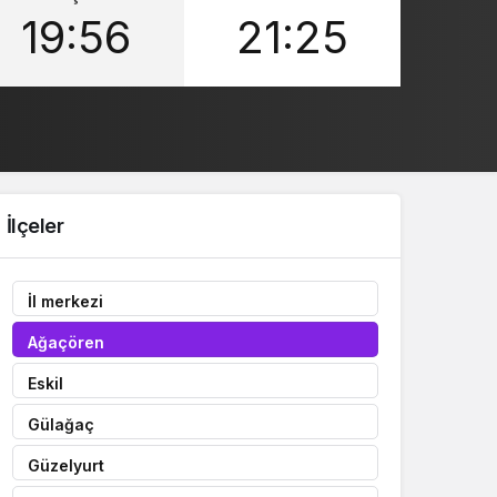
19:56
21:25
Sistem Modu
Sistem modunu seçin.
İlçeler
İl merkezi
Ağaçören
Eskil
Gülağaç
Güzelyurt