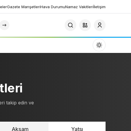
eler
Gazete Manşetleri
Hava Durumu
Namaz Vakitleri
İletişim
Mod
değiştir
leri
Gündüz Modu
Gündüz modunu seçin.
ri takip edin ve
Gece Modu
Gece modunu seçin.
Akşam
Yatsı