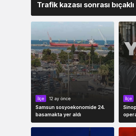
Trafik kazası sonrası bıçakl
İlçe
12 ay önce
İlçe
Samsun sosyoekonomide 24.
Sinop
basamakta yer aldı
oper