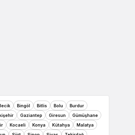
ilecik
Bingöl
Bitlis
Bolu
Burdur
kişehir
Gaziantep
Giresun
Gümüşhane
ir
Kocaeli
Konya
Kütahya
Malatya
un
Siirt
Sinop
Sivas
Tekirdağ