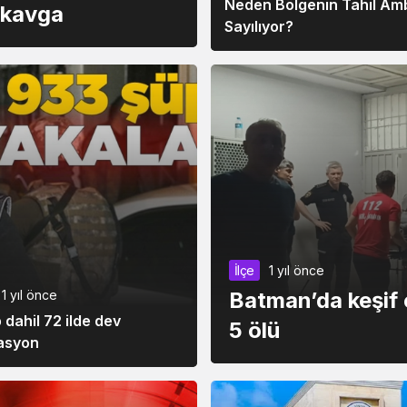
Neden Bölgenin Tahıl Am
ı kavga
Sayılıyor?
İlçe
1 yıl önce
Batman’da keşif e
1 yıl önce
 dahil 72 ilde dev
5 ölü
asyon