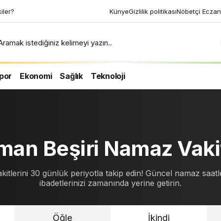
kiler?
Künye
Gizlilik politikası
Nöbetçi Eczan
Aramak istediğiniz kelimeyi yazın..
por
Ekonomi
Sağlık
Teknoloji
man Beşiri Namaz Vakit
kitlerini 30 günlük periyotla takip edin! Güncel namaz saatle
ibadetlerinizi zamanında yerine getirin.
Öğle
İkindi