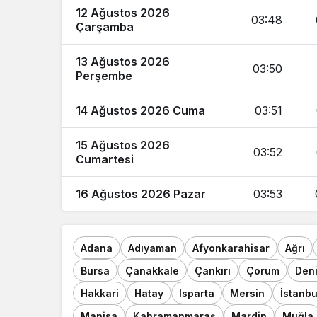
12 Ağustos 2026
03:48
Çarşamba
13 Ağustos 2026
03:50
Perşembe
14 Ağustos 2026 Cuma
03:51
15 Ağustos 2026
03:52
Cumartesi
16 Ağustos 2026 Pazar
03:53
Adana
Adıyaman
Afyonkarahisar
Ağrı
Bursa
Çanakkale
Çankırı
Çorum
Deni
Hakkari
Hatay
Isparta
Mersin
İstanbu
Manisa
Kahramanmaraş
Mardin
Muğla