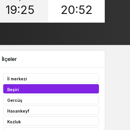
19:25
20:52
Sistem Modu
Sistem modunu seçin.
İlçeler
İl merkezi
Beşiri
Gercüş
Hasankeyf
Kozluk