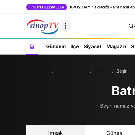
16:02
Demir eksikliği kalbi nasıl et
SON GELIŞMELER
Gündem
İlçe
Siyaset
Magazin
S
Haberler
Namaz Vakitleri
Batman
Beşiri
Bat
Beşiri namaz va
İmsak
Güneş