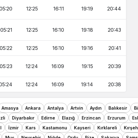
05:20
12:25
16:11
19:19
20:44
05:21
12:25
16:10
19:18
20:43
05:22
12:25
16:10
19:16
20:41
05:23
12:24
16:09
19:15
20:39
05:24
12:24
16:09
19:14
20:38
Amasya
Ankara
Antalya
Artvin
Aydın
Balıkesir
B
zli
Diyarbakır
Edirne
Elazığ
Erzincan
Erzurum
Es
l
İzmir
Kars
Kastamonu
Kayseri
Kırklareli
Kırşeh
Muş
Nevşehir
Niğde
Ordu
Rize
Sakarya
Sams