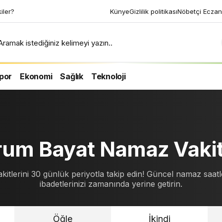
Künye
Gizlilik politikası
Nöbetçi Eczan
Aramak istediğiniz kelimeyi yazın..
por
Ekonomi
Sağlık
Teknoloji
um Bayat Namaz Vakit
itlerini 30 günlük periyotla takip edin! Güncel namaz saatle
ibadetlerinizi zamanında yerine getirin.
Öğle
İkindi