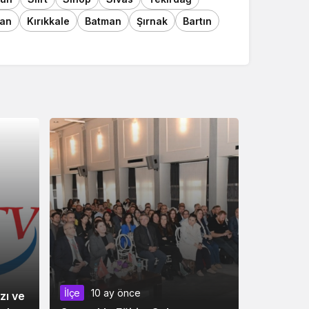
an
Kırıkkale
Batman
Şırnak
Bartın
İlçe
10 ay önce
zı ve