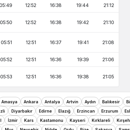
05:49
12:52
16:38
19:44
21:12
05:50
12:52
16:38
19:42
21:10
05:51
12:51
16:37
19:41
21:08
05:52
12:51
16:36
19:39
21:06
05:53
12:51
16:36
19:38
21:05
Amasya
Ankara
Antalya
Artvin
Aydın
Balıkesir
B
zli
Diyarbakır
Edirne
Elazığ
Erzincan
Erzurum
Es
l
İzmir
Kars
Kastamonu
Kayseri
Kırklareli
Kırşeh
Muş
Nevşehir
Niğde
Ordu
Rize
Sakarya
Sams