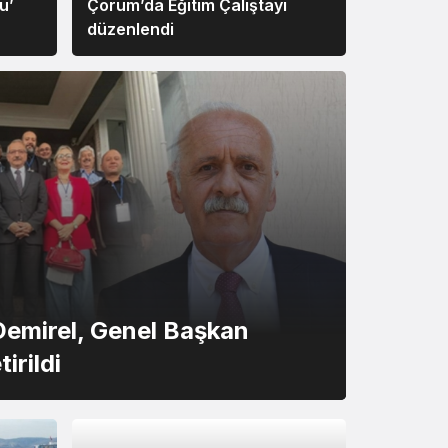
u’
Çorum’da Eğitim Çalıştayı
düzenlendi
Demirel, Genel Başkan
irildi