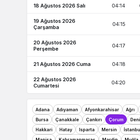
18 Ağustos 2026 Salı
04:14
19 Ağustos 2026
04:15
Çarşamba
20 Ağustos 2026
04:17
Perşembe
21 Ağustos 2026 Cuma
04:18
22 Ağustos 2026
04:20
Cumartesi
Adana
Adıyaman
Afyonkarahisar
Ağrı
Bursa
Çanakkale
Çankırı
Çorum
Deni
Hakkari
Hatay
Isparta
Mersin
İstanbu
Manisa
Kahramanmaraş
Mardin
Muğla