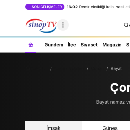
SON GELIŞMELER
Gündem
İlçe
Siyaset
Magazin
S
Haberler
Namaz Vakitleri
Çorum
Bayat
Çor
Bayat namaz vak
İmsak
Güneş