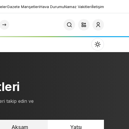
eler
Gazete Manşetleri
Hava Durumu
Namaz Vakitleri
İletişim
Mod
değiştir
leri
Gündüz Modu
Gündüz modunu seçin.
ri takip edin ve
Gece Modu
Gece modunu seçin.
Akşam
Yatsı