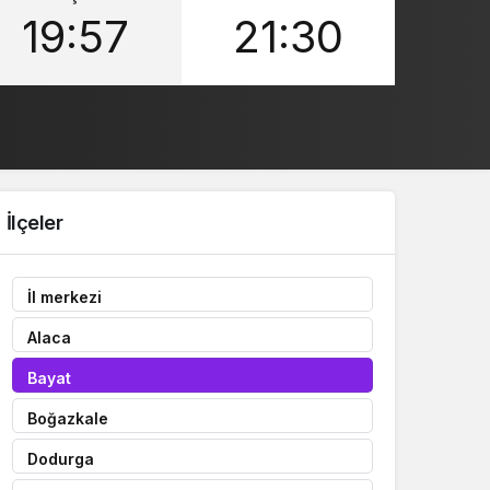
19:57
21:30
Sistem Modu
Sistem modunu seçin.
İlçeler
İl merkezi
Alaca
Bayat
Boğazkale
Dodurga