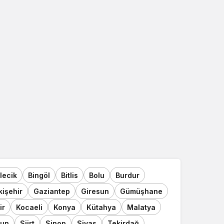
ilecik
Bingöl
Bitlis
Bolu
Burdur
kişehir
Gaziantep
Giresun
Gümüşhane
ir
Kocaeli
Konya
Kütahya
Malatya
un
Siirt
Sinop
Sivas
Tekirdağ