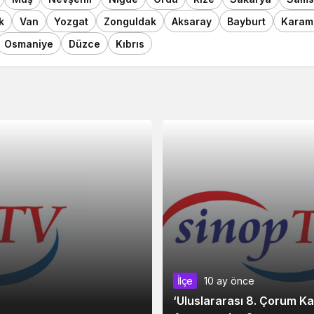
k
Van
Yozgat
Zonguldak
Aksaray
Bayburt
Karam
Osmaniye
Düzce
Kıbrıs
İlçe
10 ay önce
‘Uluslararası 8. Çorum Ka