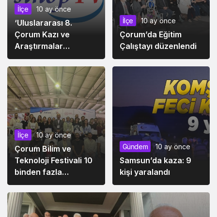
İlçe
10 ay önce
İlçe
10 ay önce
‘Uluslararası 8.
Çorum Kazı ve
Çorum’da Eğitim
Araştırmalar
Çalıştayı düzenlendi
Sempozyumu’
düzenleniyor
İlçe
10 ay önce
Gündem
10 ay önce
Çorum Bilim ve
Teknoloji Festivali 10
Samsun’da kaza: 9
binden fazla
kişi yaralandı
ziyaretçiyi ağırladı