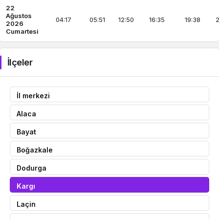
22
Ağustos
04:17
05:51
12:50
16:35
19:38
2
2026
Cumartesi
İlçeler
İl merkezi
Alaca
Bayat
Boğazkale
Dodurga
Kargı
Laçin