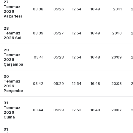
27
Temmuz
03:38
05:26
12:54
16:49
20:11
2
2026
Pazartesi
28
Temmuz
03:39
05:27
12:54
16:49
20:10
2
2026 Salı
29
Temmuz
03:41
05:28
12:54
16:48
20:09
2
2026
Çarşamba
30
Temmuz
03:42
05:29
12:54
16:48
20:08
2
2026
Perşembe
31
Temmuz
03:44
05:29
12:53
16:48
20:07
2
2026
Cuma
01