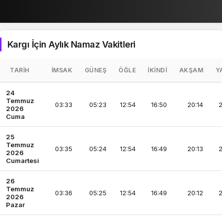
Kargı İçin Aylık Namaz Vakitleri
TARIH
İMSAK
GÜNEŞ
ÖĞLE
İKINDI
AKŞAM
Y
24
Temmuz
03:33
05:23
12:54
16:50
20:14
2
2026
Cuma
25
Temmuz
03:35
05:24
12:54
16:49
20:13
2
2026
Cumartesi
26
Temmuz
03:36
05:25
12:54
16:49
20:12
2
2026
Pazar