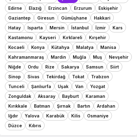
Edirne
Elazığ
Erzincan
Erzurum
Eskişehir
Gaziantep
Giresun
Gümüşhane
Hakkari
Hatay
Isparta
Mersin
İstanbul
İzmir
Kars
Kastamonu
Kayseri
Kırklareli
Kırşehir
Kocaeli
Konya
Kütahya
Malatya
Manisa
Kahramanmaraş
Mardin
Muğla
Muş
Nevşehir
Niğde
Ordu
Rize
Sakarya
Samsun
Siirt
Sinop
Sivas
Tekirdağ
Tokat
Trabzon
Tunceli
Şanlıurfa
Uşak
Van
Yozgat
Zonguldak
Aksaray
Bayburt
Karaman
Kırıkkale
Batman
Şırnak
Bartın
Ardahan
Iğdır
Yalova
Karabük
Kilis
Osmaniye
Düzce
Kıbrıs