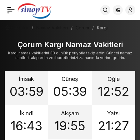
Haberler
Namaz Vakitleri
Çorum
Kargı
Çorum Kargı Namaz Vakitleri
Kargı namaz vakitlerini 30 günlük periyotla takip edin! Güncel namaz
saatleri takip edin ve ibadetlerinizi zamanında yerine getirin.
İmsak
Güneş
Öğle
03:59
05:39
12:52
İkindi
Akşam
Yatsı
16:43
19:55
21:27