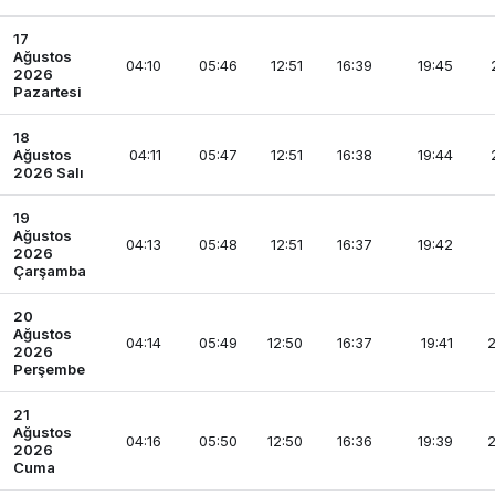
17
Ağustos
04:10
05:46
12:51
16:39
19:45
2026
Pazartesi
18
Ağustos
04:11
05:47
12:51
16:38
19:44
2026 Salı
19
Ağustos
04:13
05:48
12:51
16:37
19:42
2026
Çarşamba
20
Ağustos
04:14
05:49
12:50
16:37
19:41
2
2026
Perşembe
21
Ağustos
04:16
05:50
12:50
16:36
19:39
2
2026
Cuma