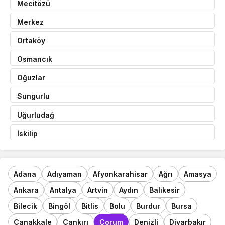
Mecitözü
Merkez
Ortaköy
Osmancık
Oğuzlar
Sungurlu
Uğurludağ
İskilip
Adana
Adıyaman
Afyonkarahisar
Ağrı
Amasya
Ankara
Antalya
Artvin
Aydın
Balıkesir
Bilecik
Bingöl
Bitlis
Bolu
Burdur
Bursa
Çanakkale
Çankırı
Çorum
Denizli
Diyarbakır