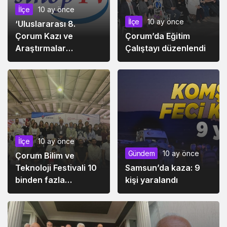
İlçe
10 ay önce
İlçe
10 ay önce
‘Uluslararası 8.
Çorum Kazı ve
Çorum’da Eğitim
Araştırmalar
Çalıştayı düzenlendi
Sempozyumu’
düzenleniyor
İlçe
10 ay önce
Gündem
10 ay önce
Çorum Bilim ve
Teknoloji Festivali 10
Samsun’da kaza: 9
binden fazla
kişi yaralandı
ziyaretçiyi ağırladı