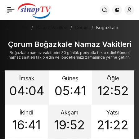
Haberler
Namaz Vakitleri
Çorum
Boğazkale
Çorum Boğazkale Namaz Vakitleri
Boğazkale namaz vakitlerini 30 günlük periyotla takip edin! Güncel
namaz saatleri takip edin ve ibadetlerinizi zamanında yerine getirin.
İmsak
Güneş
Öğle
04:04
05:41
12:52
İkindi
Akşam
Yatsı
16:41
19:52
21:22