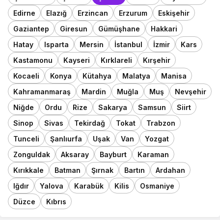
Edirne
Elazığ
Erzincan
Erzurum
Eskişehir
Gaziantep
Giresun
Gümüşhane
Hakkari
Hatay
Isparta
Mersin
İstanbul
İzmir
Kars
Kastamonu
Kayseri
Kırklareli
Kırşehir
Kocaeli
Konya
Kütahya
Malatya
Manisa
Kahramanmaraş
Mardin
Muğla
Muş
Nevşehir
Niğde
Ordu
Rize
Sakarya
Samsun
Siirt
Sinop
Sivas
Tekirdağ
Tokat
Trabzon
Tunceli
Şanlıurfa
Uşak
Van
Yozgat
Zonguldak
Aksaray
Bayburt
Karaman
Kırıkkale
Batman
Şırnak
Bartın
Ardahan
Iğdır
Yalova
Karabük
Kilis
Osmaniye
Düzce
Kıbrıs