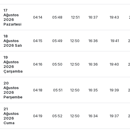
17
Ağustos
04:14
05:48
12:51
16:37
19:43
2026
Pazartesi
18
Ağustos
04:15
05:49
12:50
16:36
19:41
2
2026 Salı
19
Ağustos
04:16
05:50
12:50
16:36
19:40
2
2026
Çarşamba
20
Ağustos
04:18
05:51
12:50
16:35
19:39
2
2026
Perşembe
21
Ağustos
04:19
05:52
12:50
16:34
19:37
2
2026
Cuma