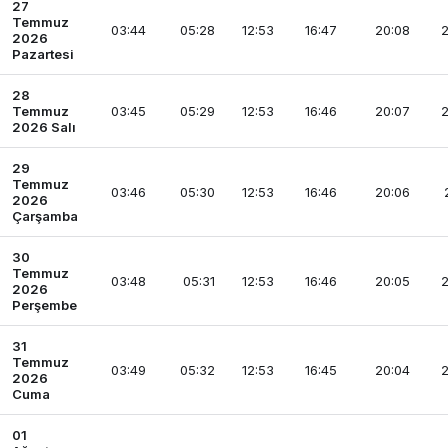
27
Temmuz
03:44
05:28
12:53
16:47
20:08
2
2026
Pazartesi
28
Temmuz
03:45
05:29
12:53
16:46
20:07
2
2026 Salı
29
Temmuz
03:46
05:30
12:53
16:46
20:06
2026
Çarşamba
30
Temmuz
03:48
05:31
12:53
16:46
20:05
2
2026
Perşembe
31
Temmuz
03:49
05:32
12:53
16:45
20:04
2
2026
Cuma
01