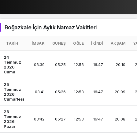
Boğazkale İçin Aylık Namaz Vakitleri
TARIH
İMSAK
GÜNEŞ
ÖĞLE
İKINDI
AKŞAM
Y
24
Temmuz
03:39
05:25
12:53
16:47
20:10
2
2026
Cuma
25
Temmuz
03:41
05:26
12:53
16:47
20:09
2
2026
Cumartesi
26
Temmuz
03:42
05:27
12:53
16:47
20:08
2
2026
Pazar