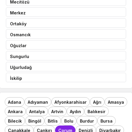
Mecitözü
Merkez
Ortaköy
Osmancık
Oğuzlar
Sungurlu
Uğurludağ
İskilip
Adana
Adıyaman
Afyonkarahisar
Ağrı
Amasya
Ankara
Antalya
Artvin
Aydın
Balıkesir
Bilecik
Bingöl
Bitlis
Bolu
Burdur
Bursa
Çanakkale
Çankırı
Çorum
Denizli
Diyarbakır