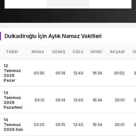
Dulkadiroğlu İçin Aylık Namaz Vakitleri
TARIH
İMSAK
GÜNEŞ
ÖĞLE
İKINDI
AKŞAM
Y
12
Temmuz
03:30
05:14
12:43
16:34
20:02
2
2026
Pazar
13
Temmuz
03:31
05:14
12:43
16:34
20:01
2
2026
Pazartesi
14
Temmuz
03:32
05:15
12:43
16:34
20:01
2
2026 Salı