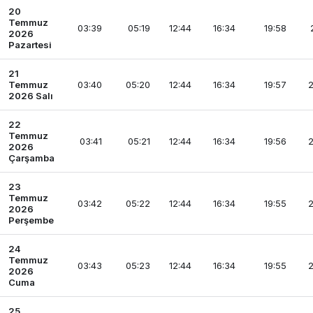
20
Temmuz
03:39
05:19
12:44
16:34
19:58
2026
Pazartesi
21
Temmuz
03:40
05:20
12:44
16:34
19:57
2
2026 Salı
22
Temmuz
03:41
05:21
12:44
16:34
19:56
2
2026
Çarşamba
23
Temmuz
03:42
05:22
12:44
16:34
19:55
2
2026
Perşembe
24
Temmuz
03:43
05:23
12:44
16:34
19:55
2
2026
Cuma
25