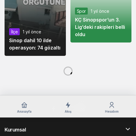
Spor
1 yıl önce
İlçe
1 yıl önce
KÇ Sinopspor’un 3.
Sinop dahil 10 ilde
Lig’deki rakipleri belli
operasyon: 74 gözaltı
oldu
Spor
1 yıl önce
KÇ Sinopspor’un 3. Lig’deki rakipleri belli oldu