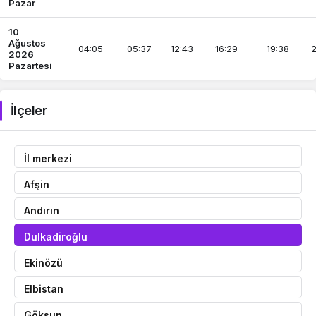
Pazar
10
Ağustos
04:05
05:37
12:43
16:29
19:38
2
2026
Pazartesi
İlçeler
İl merkezi
Afşin
Andırın
Dulkadiroğlu
Ekinözü
Elbistan
Göksun