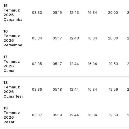
15
Temmuz
03:33
05:16
12:43
16:34
20:00
2
2026
Çarşamba
16
Temmuz
03:34
05:17
12:43
16:34
20:00
2
2026
Perşembe
17
Temmuz
03:35
05:17
12:44
16:34
19:59
2
2026
Cuma
18
Temmuz
03:36
05:18
12:44
16:34
19:59
2
2026
Cumartesi
19
Temmuz
03:37
05:19
12:44
16:34
19:58
2
2026
Pazar