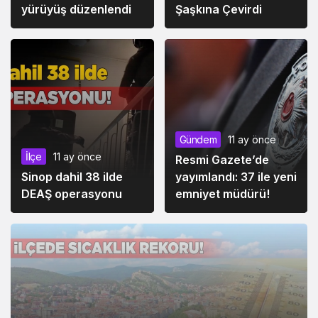
yürüyüş düzenlendi
Şaşkına Çevirdi
Gündem
11 ay önce
İlçe
11 ay önce
Resmi Gazete’de
Sinop dahil 38 ilde
yayımlandı: 37 ile yeni
DEAŞ operasyonu
emniyet müdürü!