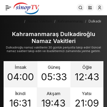
Haberler
Namaz Vakitleri
Kahramanmaraş
Dulkadiroğl
Kahramanmaraş Dulkadiroğlu
Namaz Vakitleri
Dulkadiroğlu namaz vakitlerini 30 günlük periyotla takip edin! Güncel
namaz saatleri takip edin ve ibadetlerinizi zamanında yerine getirin.
İmsak
Güneş
Öğle
04:00
05:33
12:43
İkindi
Akşam
Yatsı
16:31
19:43
21:09