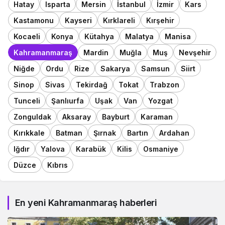
Hatay
Isparta
Mersin
İstanbul
İzmir
Kars
Kastamonu
Kayseri
Kırklareli
Kırşehir
Kocaeli
Konya
Kütahya
Malatya
Manisa
Kahramanmaraş
Mardin
Muğla
Muş
Nevşehir
Niğde
Ordu
Rize
Sakarya
Samsun
Siirt
Sinop
Sivas
Tekirdağ
Tokat
Trabzon
Tunceli
Şanlıurfa
Uşak
Van
Yozgat
Zonguldak
Aksaray
Bayburt
Karaman
Kırıkkale
Batman
Şırnak
Bartın
Ardahan
Iğdır
Yalova
Karabük
Kilis
Osmaniye
Düzce
Kıbrıs
En yeni Kahramanmaraş haberleri