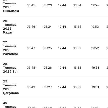
Temmuz
03:45
05:23
12:44
16:34
19:54
2
2026
Cumartesi
26
Temmuz
03:46
05:24
12:44
16:34
19:53
2
2026
Pazar
27
Temmuz
03:47
05:25
12:44
16:33
19:52
2
2026
Pazartesi
28
Temmuz
03:48
05:26
12:44
16:33
19:51
2
2026 Salı
29
Temmuz
03:49
05:27
12:44
16:33
19:51
2
2026
Çarşamba
30
Temmuz