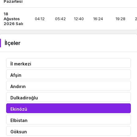
Pazartesi
18
Ağustos
04:12
05:42
12:40
16:24
19:28
2
2026 Salı
İlçeler
İl merkezi
Afşin
Andırın
Dulkadiroğlu
Ekinözü
Elbistan
Göksun