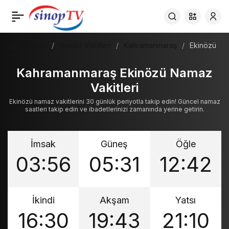
Haberler
Namaz Vakitleri
Kahramanmaraş
Ekinözü
Kahramanmaraş Ekinözü Namaz
Vakitleri
Ekinözü namaz vakitlerini 30 günlük periyotla takip edin! Güncel namaz
saatleri takip edin ve ibadetlerinizi zamanında yerine getirin.
İmsak
Güneş
Öğle
03:56
05:31
12:42
İkindi
Akşam
Yatsı
16:30
19:43
21:10