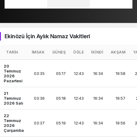
Ekinözü İçin Aylık Namaz Vakitleri
TARIH
İMSAK
GÜNEŞ
ÖĞLE
İKINDI
AKŞAM
Y
20
Temmuz
03:35
05:17
12:43
16:34
19:58
2
2026
Pazartesi
21
Temmuz
03:36
05:18
12:43
16:34
19:57
2026 Salı
22
Temmuz
03:37
05:19
12:43
16:34
19:56
2
2026
Çarşamba