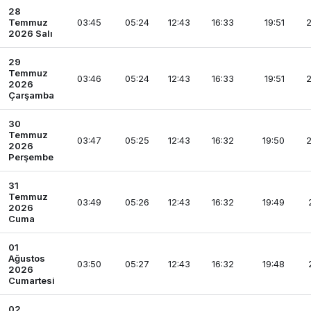
28
Temmuz
03:45
05:24
12:43
16:33
19:51
2
2026 Salı
29
Temmuz
03:46
05:24
12:43
16:33
19:51
2
2026
Çarşamba
30
Temmuz
03:47
05:25
12:43
16:32
19:50
2
2026
Perşembe
31
Temmuz
03:49
05:26
12:43
16:32
19:49
2026
Cuma
01
Ağustos
03:50
05:27
12:43
16:32
19:48
2026
Cumartesi
02