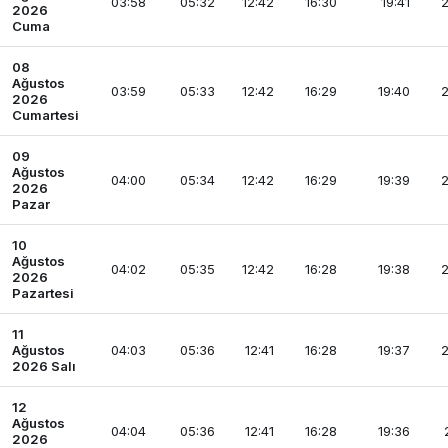
03:58
05:32
12:42
16:30
19:41
2
2026
Cuma
08
Ağustos
03:59
05:33
12:42
16:29
19:40
2
2026
Cumartesi
09
Ağustos
04:00
05:34
12:42
16:29
19:39
2
2026
Pazar
10
Ağustos
04:02
05:35
12:42
16:28
19:38
2
2026
Pazartesi
11
Ağustos
04:03
05:36
12:41
16:28
19:37
2
2026 Salı
12
Ağustos
04:04
05:36
12:41
16:28
19:36
2026