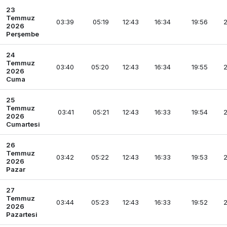
23
Temmuz
03:39
05:19
12:43
16:34
19:56
2
2026
Perşembe
24
Temmuz
03:40
05:20
12:43
16:34
19:55
2
2026
Cuma
25
Temmuz
03:41
05:21
12:43
16:33
19:54
2
2026
Cumartesi
26
Temmuz
03:42
05:22
12:43
16:33
19:53
2
2026
Pazar
27
Temmuz
03:44
05:23
12:43
16:33
19:52
2
2026
Pazartesi