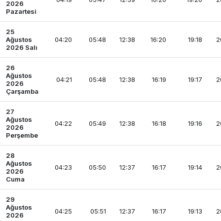
2026
Pazartesi
25
Ağustos
04:20
05:48
12:38
16:20
19:18
2
2026 Salı
26
Ağustos
04:21
05:48
12:38
16:19
19:17
2
2026
Çarşamba
27
Ağustos
04:22
05:49
12:38
16:18
19:16
2
2026
Perşembe
28
Ağustos
04:23
05:50
12:37
16:17
19:14
2
2026
Cuma
29
Ağustos
04:25
05:51
12:37
16:17
19:13
2
2026