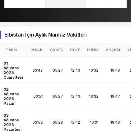
Elbistan İçin Aylık Namaz Vakitleri
TARIH
İMSAK
GÜNEŞ
ÖĞLE
İKINDI
AKŞAM
Y
01
Ağustos
03:49
05:27
12:43
16:32
19:48
2026
Cumartesi
02
Ağustos
03:51
05:27
12:43
16:32
19:47
2026
Pazar
03
Ağustos
03:52
05:28
12:42
16:31
19:46
2026
Pazartesi