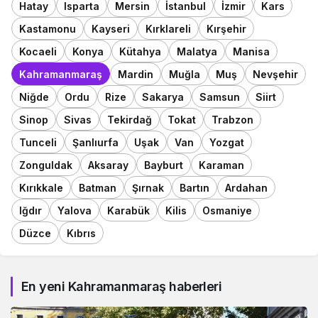
Hatay
Isparta
Mersin
İstanbul
İzmir
Kars
Kastamonu
Kayseri
Kırklareli
Kırşehir
Kocaeli
Konya
Kütahya
Malatya
Manisa
Kahramanmaraş
Mardin
Muğla
Muş
Nevşehir
Niğde
Ordu
Rize
Sakarya
Samsun
Siirt
Sinop
Sivas
Tekirdağ
Tokat
Trabzon
Tunceli
Şanlıurfa
Uşak
Van
Yozgat
Zonguldak
Aksaray
Bayburt
Karaman
Kırıkkale
Batman
Şırnak
Bartın
Ardahan
Iğdır
Yalova
Karabük
Kilis
Osmaniye
Düzce
Kıbrıs
En yeni Kahramanmaraş haberleri