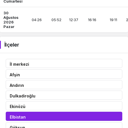
Cumartesi
30
Ağustos
04:26
05:52
12:37
16:16
19:11
2
2026
Pazar
İlçeler
İl merkezi
Afşin
Andırın
Dulkadiroğlu
Ekinözü
Elbistan
Göksun