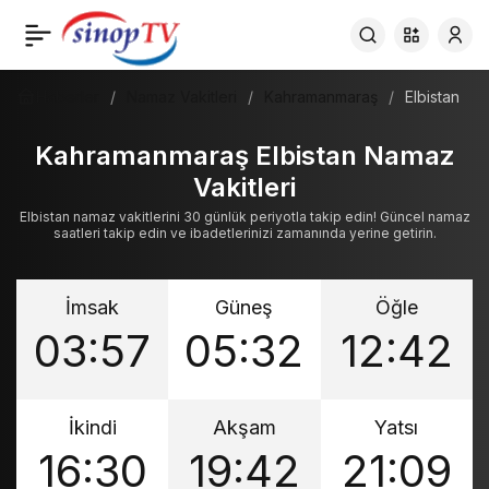
Haberler
Namaz Vakitleri
Kahramanmaraş
Elbistan
Kahramanmaraş Elbistan Namaz
Vakitleri
Elbistan namaz vakitlerini 30 günlük periyotla takip edin! Güncel namaz
saatleri takip edin ve ibadetlerinizi zamanında yerine getirin.
İmsak
Güneş
Öğle
03:57
05:32
12:42
İkindi
Akşam
Yatsı
16:30
19:42
21:09