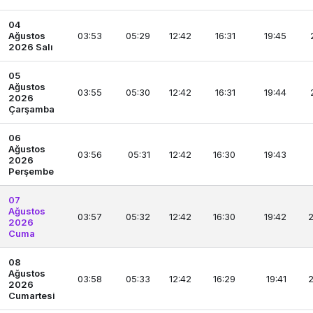
04
Ağustos
03:53
05:29
12:42
16:31
19:45
2026 Salı
05
Ağustos
03:55
05:30
12:42
16:31
19:44
2026
Çarşamba
06
Ağustos
03:56
05:31
12:42
16:30
19:43
2026
Perşembe
07
Ağustos
03:57
05:32
12:42
16:30
19:42
2
2026
Cuma
08
Ağustos
03:58
05:33
12:42
16:29
19:41
2
2026
Cumartesi