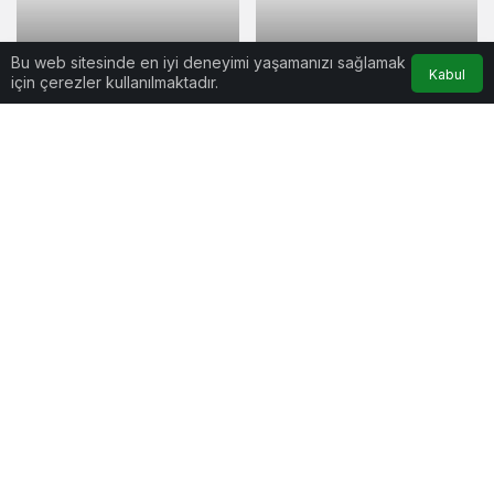
Bu web sitesinde en iyi deneyimi yaşamanızı sağlamak
Kabul
için çerezler kullanılmaktadır.
Gündem
1 yıl önce
Sinop’ta gürültü
Gündem
1 yıl önce
kirliliği takibe alındı
81 ilde bayram
namazı saatleri
Spor
1 yıl önce
Gündem
1 yıl önce
Küçükçekmece Sinop
Kocaeli’de 7,2’lik
Spor 2. Lig şansını