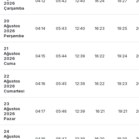
04:12
05:42
12:40
16:24
19:27
2
2026
Çarşamba
20
Ağustos
04:14
05:43
12:40
16:23
19:25
2
2026
Perşembe
21
Ağustos
04:15
05:44
12:39
16:22
19:24
2
2026
Cuma
22
Ağustos
04:16
05:45
12:39
16:22
19:23
2
2026
Cumartesi
23
Ağustos
04:17
05:46
12:39
16:21
19:21
2
2026
Pazar
24
Ağustos
04:19
05:47
12:39
16:20
19:20
2