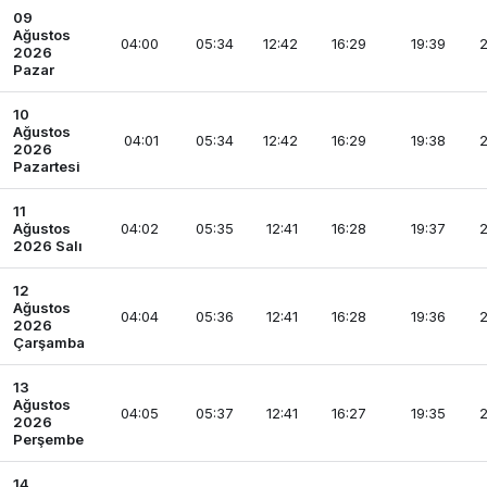
09
Ağustos
04:00
05:34
12:42
16:29
19:39
2
2026
Pazar
10
Ağustos
04:01
05:34
12:42
16:29
19:38
2
2026
Pazartesi
11
Ağustos
04:02
05:35
12:41
16:28
19:37
2
2026 Salı
12
Ağustos
04:04
05:36
12:41
16:28
19:36
2
2026
Çarşamba
13
Ağustos
04:05
05:37
12:41
16:27
19:35
2
2026
Perşembe
14