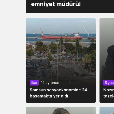
emniyet müdürü!
İlçe
12 ay önce
Siyas
Samsun sosyoekonomide 24.
Nazı
basamakta yer aldı
tazel