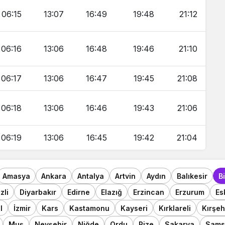
06:15
13:07
16:49
19:48
21:12
06:16
13:06
16:48
19:46
21:10
06:17
13:06
16:47
19:45
21:08
06:18
13:06
16:46
19:43
21:06
06:19
13:06
16:45
19:42
21:04
Amasya
Ankara
Antalya
Artvin
Aydın
Balıkesir
B
zli
Diyarbakır
Edirne
Elazığ
Erzincan
Erzurum
Es
l
İzmir
Kars
Kastamonu
Kayseri
Kırklareli
Kırşeh
Muş
Nevşehir
Niğde
Ordu
Rize
Sakarya
Sams