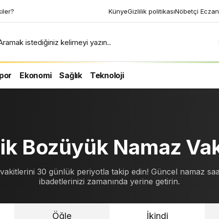
ri uyku tekniği ile 2
Künye
Gizlilik politikası
Nöbetçi Eczan
n
Aramak istediğiniz kelimeyi yazın..
por
Ekonomi
Sağlık
Teknoloji
cik Bozüyük Namaz Vaki
itlerini 30 günlük periyotla takip edin! Güncel namaz saat
ibadetlerinizi zamanında yerine getirin.
Öğle
İkindi