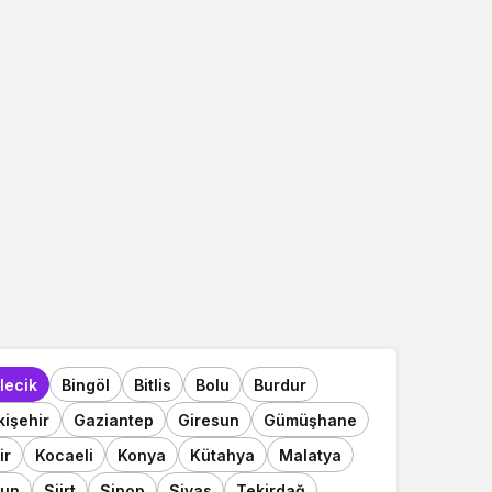
ilecik
Bingöl
Bitlis
Bolu
Burdur
kişehir
Gaziantep
Giresun
Gümüşhane
ir
Kocaeli
Konya
Kütahya
Malatya
un
Siirt
Sinop
Sivas
Tekirdağ