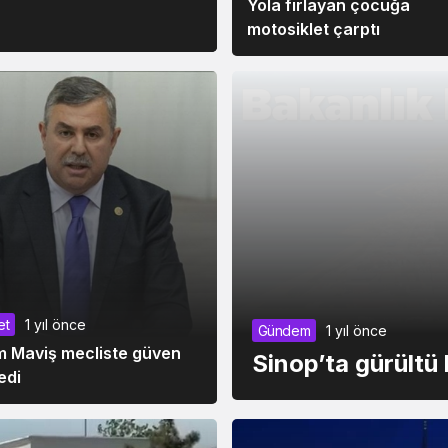
Yola fırlayan çocuğa
motosiklet çarptı
et
1 yıl önce
Gündem
1 yıl önce
m Maviş mecliste güven
Sinop’ta gürültü ki
edi