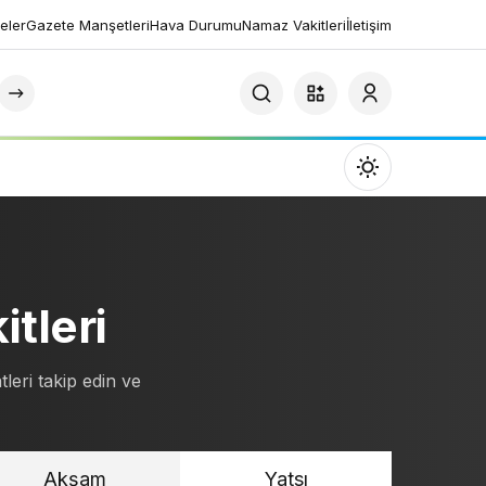
eler
Gazete Manşetleri
Hava Durumu
Namaz Vakitleri
İletişim
Mod
değiştir
tleri
Gündüz Modu
Gündüz modunu seçin.
leri takip edin ve
Gece Modu
Gece modunu seçin.
Akşam
Yatsı