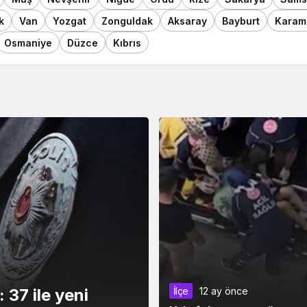
k
Van
Yozgat
Zonguldak
Aksaray
Bayburt
Karam
Osmaniye
Düzce
Kıbrıs
 37 ile yeni
İlçe
12 ay önce