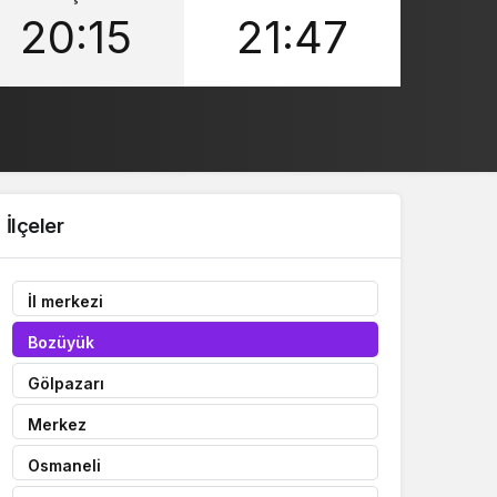
20:15
21:47
Sistem Modu
Sistem modunu seçin.
İlçeler
İl merkezi
Bozüyük
Gölpazarı
Merkez
Osmaneli