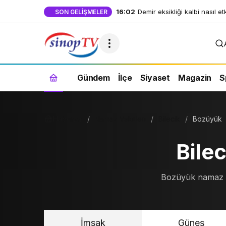
16:02
Gece uyanmalarına son: Aske
SON GELIŞMELER
dakikada derin uykuya dalı
Gündem
İlçe
Siyaset
Magazin
S
Haberler
Namaz Vakitleri
Bilecik
Bozüyük
Bile
Bozüyük namaz vak
İmsak
Güneş