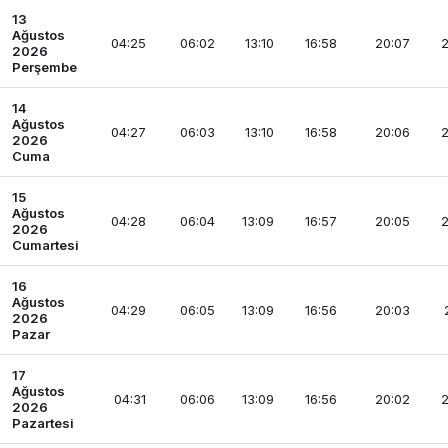
13
Ağustos
04:25
06:02
13:10
16:58
20:07
2
2026
Perşembe
14
Ağustos
04:27
06:03
13:10
16:58
20:06
2
2026
Cuma
15
Ağustos
04:28
06:04
13:09
16:57
20:05
2
2026
Cumartesi
16
Ağustos
04:29
06:05
13:09
16:56
20:03
2026
Pazar
17
Ağustos
04:31
06:06
13:09
16:56
20:02
2
2026
Pazartesi