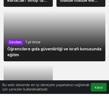
kılınacak? Sinop’ta
madde madde ele
Ramazan Bayramı
geçirildi
namazı ne zaman,
saat kaçta 2025?
Gündem
1 yıl önce
Siyaset
1 yıl önce
Öğrencilere gıda güvenilirliği ve israfı konusunda
Bazı illerin milletvekili
eğitim
sayısı değişti
Bu web sitesinde en iyi deneyimi yaşamanızı sağlamak
Kabul
için çerezler kullanılmaktadır.
Gündem
1 yıl önce