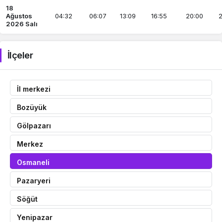
18
Ağustos
04:32
06:07
13:09
16:55
20:00
2
2026 Salı
İlçeler
İl merkezi
Bozüyük
Gölpazarı
Merkez
Osmaneli
Pazaryeri
Söğüt
Yenipazar