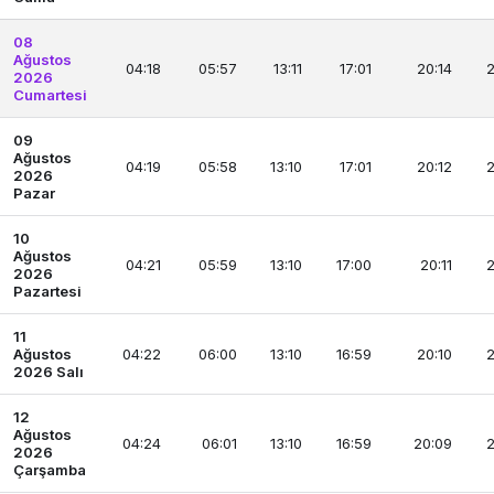
08
Ağustos
04:18
05:57
13:11
17:01
20:14
2
2026
Cumartesi
09
Ağustos
04:19
05:58
13:10
17:01
20:12
2
2026
Pazar
10
Ağustos
04:21
05:59
13:10
17:00
20:11
2
2026
Pazartesi
11
Ağustos
04:22
06:00
13:10
16:59
20:10
2
2026 Salı
12
Ağustos
04:24
06:01
13:10
16:59
20:09
2
2026
Çarşamba