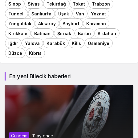
Sinop
Sivas
Tekirdağ
Tokat
Trabzon
Tunceli
Şanlıurfa
Uşak
Van
Yozgat
Zonguldak
Aksaray
Bayburt
Karaman
Kırıkkale
Batman
Şırnak
Bartın
Ardahan
Iğdır
Yalova
Karabük
Kilis
Osmaniye
Düzce
Kıbrıs
En yeni Bilecik haberleri
Gündem
11 ay önce