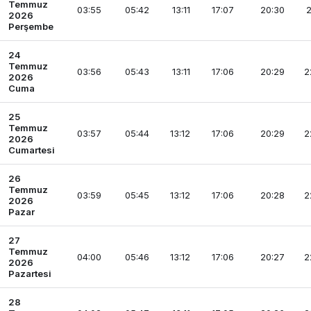
Temmuz
03:55
05:42
13:11
17:07
20:30
2
2026
Perşembe
24
Temmuz
03:56
05:43
13:11
17:06
20:29
2
2026
Cuma
25
Temmuz
03:57
05:44
13:12
17:06
20:29
2
2026
Cumartesi
26
Temmuz
03:59
05:45
13:12
17:06
20:28
2
2026
Pazar
27
Temmuz
04:00
05:46
13:12
17:06
20:27
2
2026
Pazartesi
28