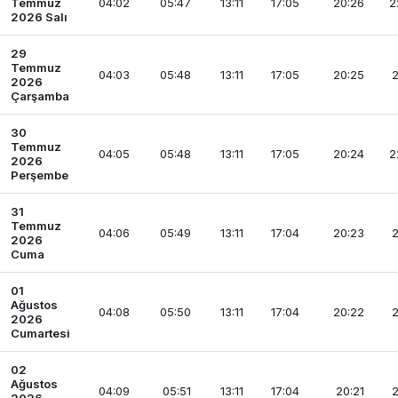
Temmuz
04:02
05:47
13:11
17:05
20:26
2
2026 Salı
29
Temmuz
04:03
05:48
13:11
17:05
20:25
2
2026
Çarşamba
30
Temmuz
04:05
05:48
13:11
17:05
20:24
2
2026
Perşembe
31
Temmuz
04:06
05:49
13:11
17:04
20:23
2
2026
Cuma
01
Ağustos
04:08
05:50
13:11
17:04
20:22
2
2026
Cumartesi
02
Ağustos
04:09
05:51
13:11
17:04
20:21
2