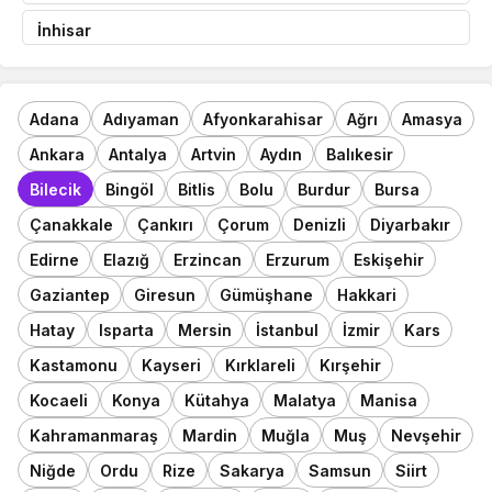
İnhisar
Adana
Adıyaman
Afyonkarahisar
Ağrı
Amasya
Ankara
Antalya
Artvin
Aydın
Balıkesir
Bilecik
Bingöl
Bitlis
Bolu
Burdur
Bursa
Çanakkale
Çankırı
Çorum
Denizli
Diyarbakır
Edirne
Elazığ
Erzincan
Erzurum
Eskişehir
Gaziantep
Giresun
Gümüşhane
Hakkari
Hatay
Isparta
Mersin
İstanbul
İzmir
Kars
Kastamonu
Kayseri
Kırklareli
Kırşehir
Kocaeli
Konya
Kütahya
Malatya
Manisa
Kahramanmaraş
Mardin
Muğla
Muş
Nevşehir
Niğde
Ordu
Rize
Sakarya
Samsun
Siirt