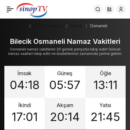
Haberler
Namaz Vakitleri
Bilecik
Osmaneli
Bilecik Osmaneli Namaz Vakitleri
Osmaneli namaz vakitlerini 30 günlük periyotla takip edin! Güncel
namaz saatleri takip edin ve ibadetlerinizi zamanında yerine getirin.
İmsak
Güneş
Öğle
04:18
05:57
13:11
İkindi
Akşam
Yatsı
17:01
20:14
21:45