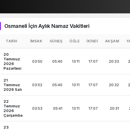
Osmaneli İçin Aylık Namaz Vakitleri
TARIH
İMSAK
GÜNEŞ
ÖĞLE
İKINDI
AKŞAM
Y
20
Temmuz
03:50
05:40
13:11
17:07
20:33
2
2026
Pazartesi
21
Temmuz
03:52
05:40
13:11
17:07
20:32
2
2026 Salı
22
Temmuz
03:53
05:41
13:11
17:07
20:31
2026
Çarşamba
23