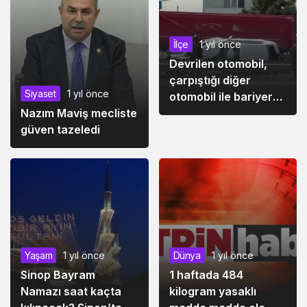
İlçe
1 yıl önce
Devrilen otomobil,
çarpıştığı diğer
Siyaset
1 yıl önce
otomobil ile bariyer
Nazım Maviş mecliste
arasına sıkıştı
güven tazeledi
Yaşam
1 yıl önce
Dünya
1 yıl önce
Sinop Bayram
1 haftada 484
Namazı saat kaçta
kilogram yasaklı