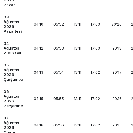
2026
Pazar
03
Ağustos
04:10
05:52
13:11
17:03
20:20
2
2026
Pazartesi
04
Ağustos
04:12
05:53
13:11
17:03
20:18
2
2026 Salı
05
Ağustos
04:13
05:54
13:11
17:02
20:17
2
2026
Çarşamba
06
Ağustos
04:15
05:55
13:11
17:02
20:16
2
2026
Perşembe
07
Ağustos
04:16
05:56
13:11
17:02
20:15
2
2026
Cuma