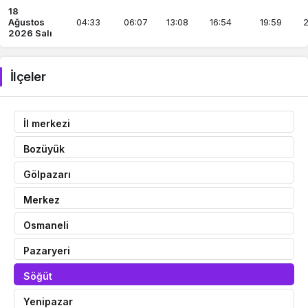
18
Ağustos
04:33
06:07
13:08
16:54
19:59
2
2026 Salı
İlçeler
İl merkezi
Bozüyük
Gölpazarı
Merkez
Osmaneli
Pazaryeri
Söğüt
Yenipazar