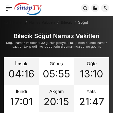
Haberler
Namaz Vakitleri
Bilecik
Söğüt
Bilecik Söğüt Namaz Vakitleri
Söğüt namaz vakitlerini 30 günlük periyotla takip edin! Güncel namaz
saatleri takip edin ve ibadetlerinizi zamanında yerine getirin.
İmsak
Güneş
Öğle
04:16
05:55
13:10
İkindi
Akşam
Yatsı
17:01
20:15
21:47