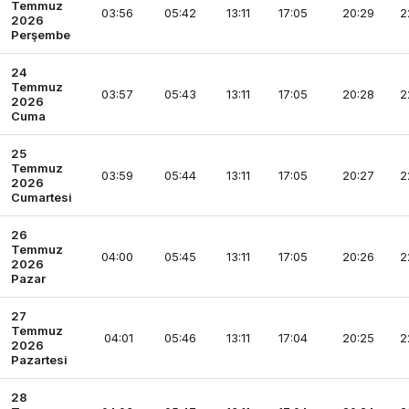
Temmuz
03:56
05:42
13:11
17:05
20:29
2
2026
Perşembe
24
Temmuz
03:57
05:43
13:11
17:05
20:28
2
2026
Cuma
25
Temmuz
03:59
05:44
13:11
17:05
20:27
2
2026
Cumartesi
26
Temmuz
04:00
05:45
13:11
17:05
20:26
2
2026
Pazar
27
Temmuz
04:01
05:46
13:11
17:04
20:25
2
2026
Pazartesi
28