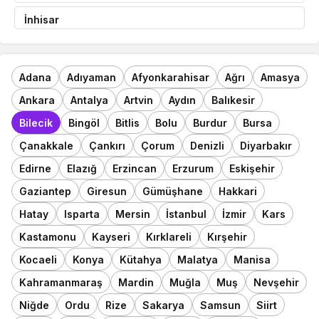
İnhisar
Adana
Adıyaman
Afyonkarahisar
Ağrı
Amasya
Ankara
Antalya
Artvin
Aydın
Balıkesir
Bilecik
Bingöl
Bitlis
Bolu
Burdur
Bursa
Çanakkale
Çankırı
Çorum
Denizli
Diyarbakır
Edirne
Elazığ
Erzincan
Erzurum
Eskişehir
Gaziantep
Giresun
Gümüşhane
Hakkari
Hatay
Isparta
Mersin
İstanbul
İzmir
Kars
Kastamonu
Kayseri
Kırklareli
Kırşehir
Kocaeli
Konya
Kütahya
Malatya
Manisa
Kahramanmaraş
Mardin
Muğla
Muş
Nevşehir
Niğde
Ordu
Rize
Sakarya
Samsun
Siirt