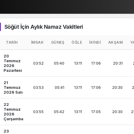
Söğüt İçin Aylık Namaz Vakitleri
TARIH
İMSAK
GÜNEŞ
ÖĞLE
İKINDI
AKŞAM
Y
20
Temmuz
03:52
05:40
13:11
17:06
20:31
2026
Pazartesi
21
Temmuz
03:53
05:41
13:11
17:06
20:30
2
2026 Salı
22
Temmuz
03:55
05:42
13:11
17:05
20:30
2
2026
Çarşamba
23