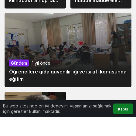
kılınacak? Sinop’ta
madde madde ele
Ramazan Bayramı
geçirildi
namazı ne zaman,
saat kaçta 2025?
Gündem
1 yıl önce
Siyaset
1 yıl önce
Öğrencilere gıda güvenilirliği ve israfı konusunda
Bazı illerin milletvekili
eğitim
sayısı değişti
Bu web sitesinde en iyi deneyimi yaşamanızı sağlamak
Kabul
için çerezler kullanılmaktadır.
Gündem
1 yıl önce