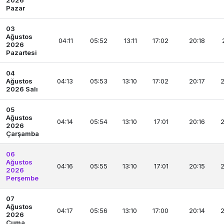
2026
Pazar
03
Ağustos
04:11
05:52
13:11
17:02
20:18
2026
Pazartesi
04
Ağustos
04:13
05:53
13:10
17:02
20:17
2
2026 Salı
05
Ağustos
04:14
05:54
13:10
17:01
20:16
2
2026
Çarşamba
06
Ağustos
04:16
05:55
13:10
17:01
20:15
2
2026
Perşembe
07
Ağustos
04:17
05:56
13:10
17:00
20:14
2
2026
Cuma