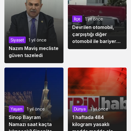
İlçe
1 yıl önce
Devrilen otomobil,
çarpıştığı diğer
Siyaset
1 yıl önce
otomobil ile bariyer
Nazım Maviş mecliste
arasına sıkıştı
güven tazeledi
Yaşam
1 yıl önce
Dünya
1 yıl önce
Sinop Bayram
1 haftada 484
Namazı saat kaçta
kilogram yasaklı