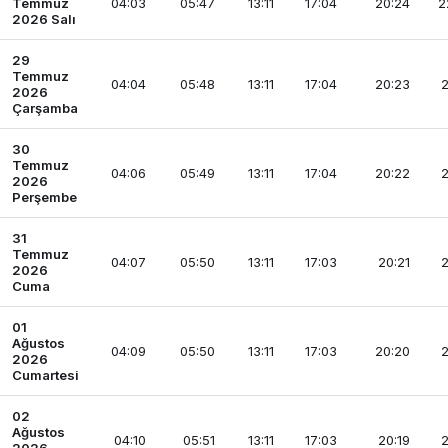
Temmuz
04:03
05:47
13:11
17:04
20:24
2
2026 Salı
29
Temmuz
04:04
05:48
13:11
17:04
20:23
2
2026
Çarşamba
30
Temmuz
04:06
05:49
13:11
17:04
20:22
2
2026
Perşembe
31
Temmuz
04:07
05:50
13:11
17:03
20:21
2
2026
Cuma
01
Ağustos
04:09
05:50
13:11
17:03
20:20
2
2026
Cumartesi
02
Ağustos
04:10
05:51
13:11
17:03
20:19
2