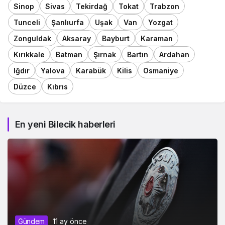
Sinop
Sivas
Tekirdağ
Tokat
Trabzon
Tunceli
Şanlıurfa
Uşak
Van
Yozgat
Zonguldak
Aksaray
Bayburt
Karaman
Kırıkkale
Batman
Şırnak
Bartın
Ardahan
Iğdır
Yalova
Karabük
Kilis
Osmaniye
Düzce
Kıbrıs
En yeni Bilecik haberleri
Gündem
11 ay önce