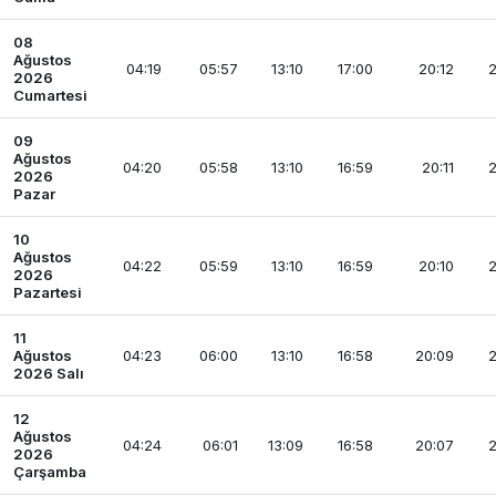
08
Ağustos
04:19
05:57
13:10
17:00
20:12
2
2026
Cumartesi
09
Ağustos
04:20
05:58
13:10
16:59
20:11
2
2026
Pazar
10
Ağustos
04:22
05:59
13:10
16:59
20:10
2
2026
Pazartesi
11
Ağustos
04:23
06:00
13:10
16:58
20:09
2
2026 Salı
12
Ağustos
04:24
06:01
13:09
16:58
20:07
2
2026
Çarşamba