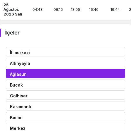
25
Ağustos
04:48
06:15
13:05
16:46
19:44
2
2026 Salı
İlçeler
İl merkezi
Altınyayla
Ağlasun
Bucak
Gölhisar
Karamanlı
Kemer
Merkez