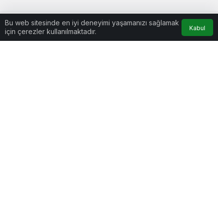
Bu web sitesinde en iyi deneyimi yaşamanızı sağlamak
Kabul
için çerezler kullanılmaktadır.
Anasayfa
Akış
Hesabım
Kurumsal
Bağlantılar
Popüler Sayfalar
Gündeme Dair
Yazarlarımız
Künye
Hesabım
İletişim
Gizlilik politikası
© Telif Hakkı 2026, Tüm Hakları Saklıdır