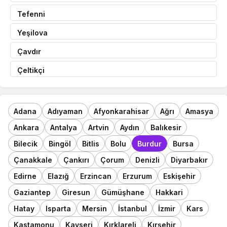
Tefenni
Yeşilova
Çavdır
Çeltikçi
Adana
Adıyaman
Afyonkarahisar
Ağrı
Amasya
Ankara
Antalya
Artvin
Aydın
Balıkesir
Bilecik
Bingöl
Bitlis
Bolu
Burdur
Bursa
Çanakkale
Çankırı
Çorum
Denizli
Diyarbakır
Edirne
Elazığ
Erzincan
Erzurum
Eskişehir
Gaziantep
Giresun
Gümüşhane
Hakkari
Hatay
Isparta
Mersin
İstanbul
İzmir
Kars
Kastamonu
Kayseri
Kırklareli
Kırşehir