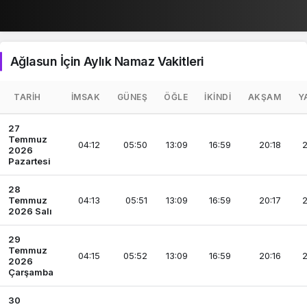
Ağlasun İçin Aylık Namaz Vakitleri
TARIH
İMSAK
GÜNEŞ
ÖĞLE
İKINDI
AKŞAM
Y
27
Temmuz
04:12
05:50
13:09
16:59
20:18
2
2026
Pazartesi
28
Temmuz
04:13
05:51
13:09
16:59
20:17
2
2026 Salı
29
Temmuz
04:15
05:52
13:09
16:59
20:16
2
2026
Çarşamba
30