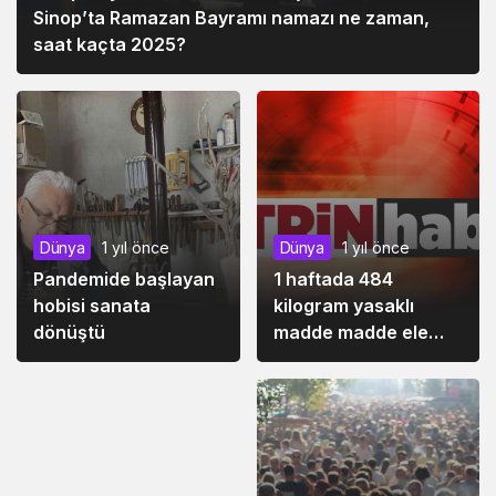
Sinop’ta Ramazan Bayramı namazı ne zaman,
saat kaçta 2025?
Dünya
1 yıl önce
Dünya
1 yıl önce
Pandemide başlayan
1 haftada 484
Siyaset
1 yıl önce
hobisi sanata
kilogram yasaklı
Bazı illerin milletvekili
dönüştü
madde madde ele
sayısı değişti
geçirildi