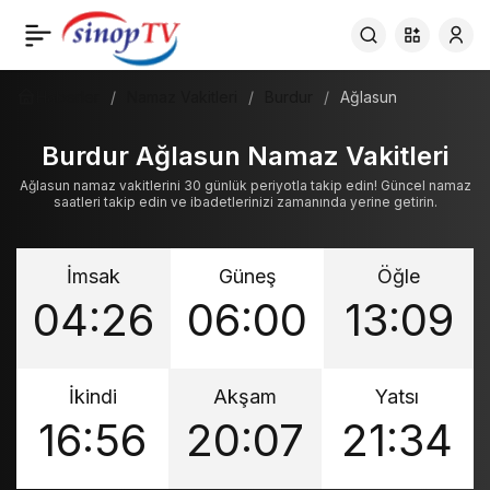
Haberler
Namaz Vakitleri
Burdur
Ağlasun
Burdur Ağlasun Namaz Vakitleri
Ağlasun namaz vakitlerini 30 günlük periyotla takip edin! Güncel namaz
saatleri takip edin ve ibadetlerinizi zamanında yerine getirin.
İmsak
Güneş
Öğle
04:26
06:00
13:09
İkindi
Akşam
Yatsı
16:56
20:07
21:34