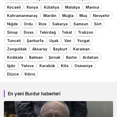
Kocaeli
Konya
Kütahya
Malatya
Manisa
Kahramanmaraş
Mardin
Muğla
Muş
Nevşehir
Niğde
Ordu
Rize
Sakarya
Samsun
Siirt
Sinop
Sivas
Tekirdağ
Tokat
Trabzon
Tunceli
Şanlıurfa
Uşak
Van
Yozgat
Zonguldak
Aksaray
Bayburt
Karaman
Kırıkkale
Batman
Şırnak
Bartın
Ardahan
Iğdır
Yalova
Karabük
Kilis
Osmaniye
Düzce
Kıbrıs
En yeni Burdur haberleri