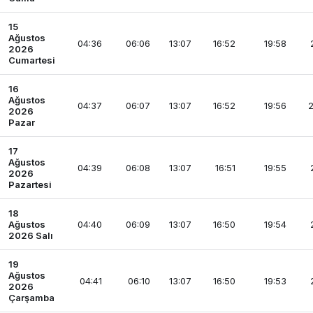
15
Ağustos
04:36
06:06
13:07
16:52
19:58
2026
Cumartesi
16
Ağustos
04:37
06:07
13:07
16:52
19:56
2
2026
Pazar
17
Ağustos
04:39
06:08
13:07
16:51
19:55
2026
Pazartesi
18
Ağustos
04:40
06:09
13:07
16:50
19:54
2026 Salı
19
Ağustos
04:41
06:10
13:07
16:50
19:53
2026
Çarşamba