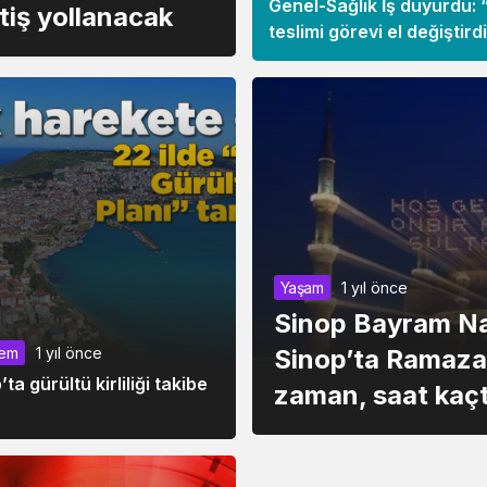
Genel-Sağlık İş duyurdu: “
tiş yollanacak
teslimi görevi el değiştird
Yaşam
1 yıl önce
Sinop Bayram Na
Sinop’ta Ramaza
em
1 yıl önce
Siyaset
1 yıl önce
’ta gürültü kirliliği takibe
zaman, saat kaç
Bazı illerin milletvekili say
değişti