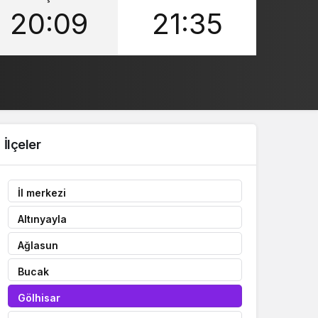
20:09
21:35
Sistem Modu
Sistem modunu seçin.
İlçeler
İl merkezi
Altınyayla
Ağlasun
Bucak
Gölhisar