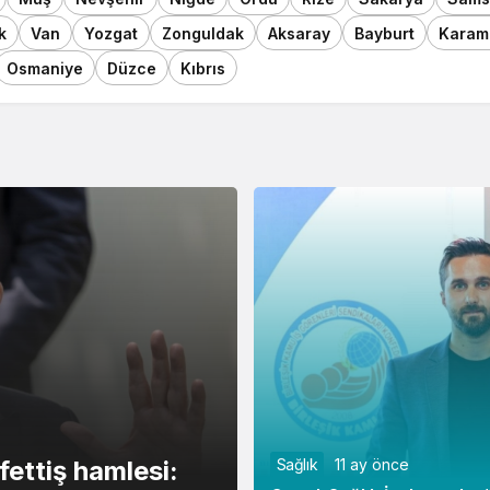
k
Van
Yozgat
Zonguldak
Aksaray
Bayburt
Karam
Osmaniye
Düzce
Kıbrıs
ettiş hamlesi:
Sağlık
11 ay önce