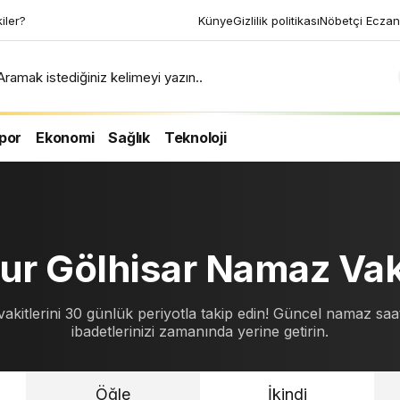
kiler?
Künye
Gizlilik politikası
Nöbetçi Eczan
Aramak istediğiniz kelimeyi yazın..
por
Ekonomi
Sağlık
Teknoloji
ur Gölhisar Namaz Vaki
kitlerini 30 günlük periyotla takip edin! Güncel namaz saat
ibadetlerinizi zamanında yerine getirin.
Öğle
İkindi