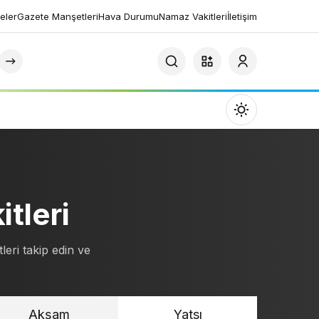
eler
Gazete Manşetleri
Hava Durumu
Namaz Vakitleri
İletişim
Mod
değiştir
tleri
Gündüz Modu
Gündüz modunu seçin.
leri takip edin ve
Gece Modu
Gece modunu seçin.
Akşam
Yatsı