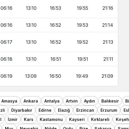
06:16
13:10
16:53
19:55
21:16
06:16
13:10
16:52
19:53
21:14
06:17
13:10
16:52
19:52
21:13
06:18
13:10
16:51
19:51
21:11
06:19
13:09
16:50
19:49
21:09
Amasya
Ankara
Antalya
Artvin
Aydın
Balıkesir
B
zli
Diyarbakır
Edirne
Elazığ
Erzincan
Erzurum
Es
l
İzmir
Kars
Kastamonu
Kayseri
Kırklareli
Kırşeh
Muş
Nevşehir
Niğde
Ordu
Rize
Sakarya
Sams