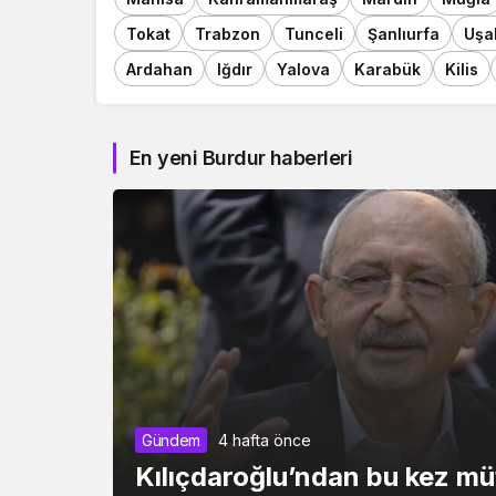
Tokat
Trabzon
Tunceli
Şanlıurfa
Uşa
Ardahan
Iğdır
Yalova
Karabük
Kilis
En yeni Burdur haberleri
Gündem
4 hafta önce
Kılıçdaroğlu’ndan bu kez müf