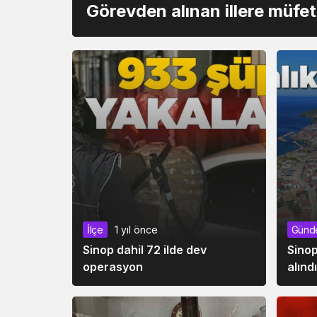
Görevden alınan illere müfet
İlçe
1 yıl önce
Günd
Sinop dahil 72 ilde dev
Sinop
operasyon
alındı