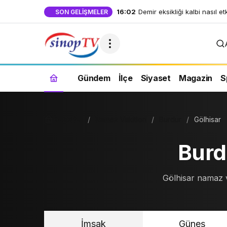
16:02
Demir eksikliği kalbi nasıl et
SON GELIŞMELER
Gündem
İlçe
Siyaset
Magazin
S
Haberler
Namaz Vakitleri
Burdur
Gölhisar
Burd
Gölhisar namaz va
İmsak
Güneş