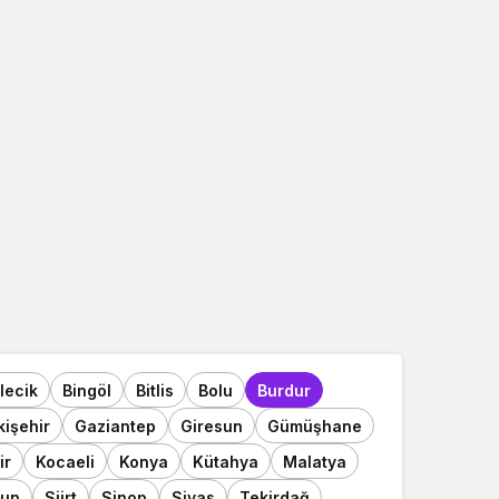
ilecik
Bingöl
Bitlis
Bolu
Burdur
kişehir
Gaziantep
Giresun
Gümüşhane
ir
Kocaeli
Konya
Kütahya
Malatya
un
Siirt
Sinop
Sivas
Tekirdağ