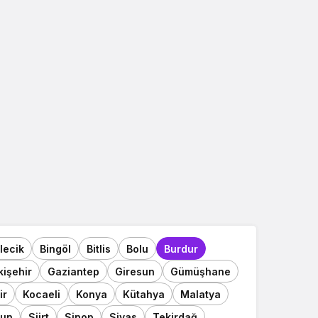
ilecik
Bingöl
Bitlis
Bolu
Burdur
kişehir
Gaziantep
Giresun
Gümüşhane
ir
Kocaeli
Konya
Kütahya
Malatya
un
Siirt
Sinop
Sivas
Tekirdağ