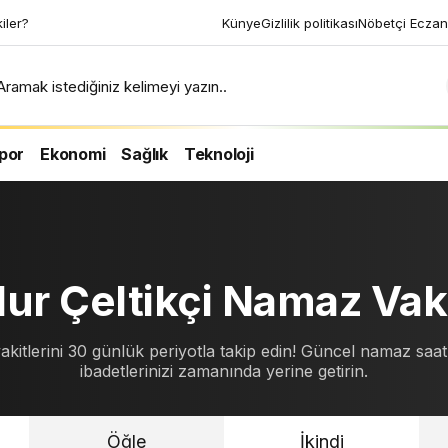
ri uyku tekniği ile 2
Künye
Gizlilik politikası
Nöbetçi Eczan
n
Aramak istediğiniz kelimeyi yazın..
por
Ekonomi
Sağlık
Teknoloji
ur Çeltikçi Namaz Vaki
akitlerini 30 günlük periyotla takip edin! Güncel namaz saatl
ibadetlerinizi zamanında yerine getirin.
Öğle
İkindi