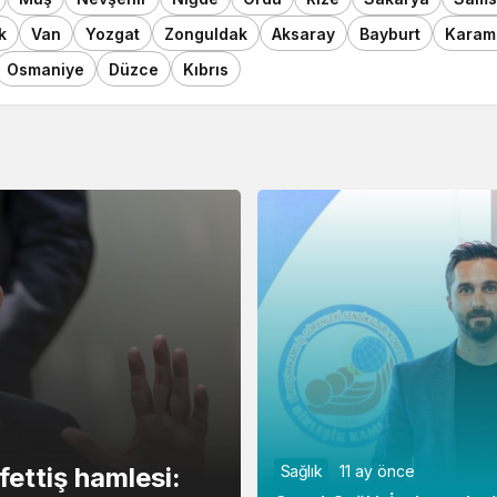
k
Van
Yozgat
Zonguldak
Aksaray
Bayburt
Karam
Osmaniye
Düzce
Kıbrıs
ettiş hamlesi:
Sağlık
11 ay önce