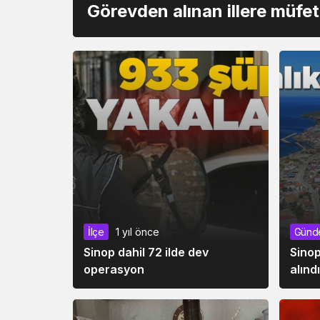
Görevden alınan illere müfet
İlçe
1 yıl önce
Günd
Sinop dahil 72 ilde dev
Sinop
operasyon
alındı