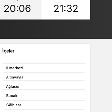
20:06
21:32
Sistem Modu
Sistem modunu seçin.
İlçeler
İl merkezi
Altınyayla
Ağlasun
Bucak
Gölhisar