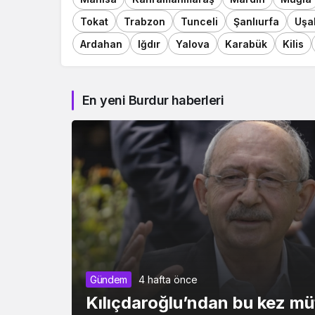
Tokat
Trabzon
Tunceli
Şanlıurfa
Uşa
Ardahan
Iğdır
Yalova
Karabük
Kilis
En yeni Burdur haberleri
Gündem
4 hafta önce
Kılıçdaroğlu’ndan bu kez müf