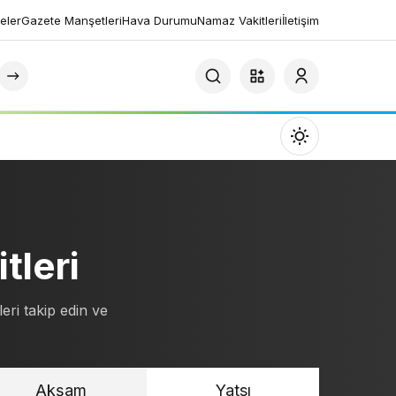
eler
Gazete Manşetleri
Hava Durumu
Namaz Vakitleri
İletişim
Mod
değiştir
tleri
Gündüz Modu
Gündüz modunu seçin.
eri takip edin ve
Gece Modu
Gece modunu seçin.
Akşam
Yatsı