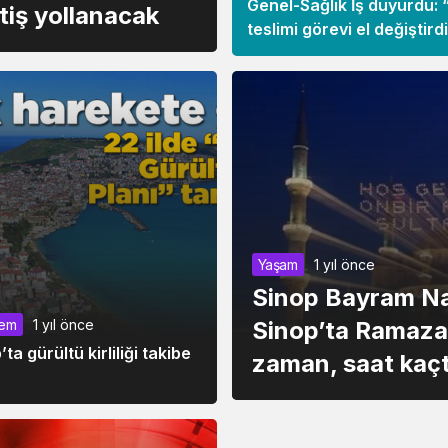
Genel-Sağlık İş duyurdu: “
tiş yollanacak
teslimi görevi el değiştird
Yaşam
1 yıl önce
Sinop Bayram Na
Sinop’ta Ramaza
em
1 yıl önce
Siyaset
1 yıl önce
’ta gürültü kirliliği takibe
zaman, saat kaç
Bazı illerin milletvekili say
değişti