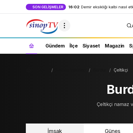
16:02
Gece uyanmalarına son: Aske
SON GELIŞMELER
dakikada derin uykuya dalı
Gündem
İlçe
Siyaset
Magazin
S
Haberler
Namaz Vakitleri
Burdur
Çeltikçi
Burd
Çeltikçi namaz v
İmsak
Güneş