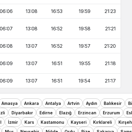
06:06
13:08
16:53
19:59
21:23
06:07
13:08
16:52
19:58
21:21
06:08
13:07
16:52
19:57
21:20
06:09
13:07
16:51
19:55
21:18
06:09
13:07
16:51
19:54
21:17
Amasya
Ankara
Antalya
Artvin
Aydın
Balıkesir
B
zli
Diyarbakır
Edirne
Elazığ
Erzincan
Erzurum
Es
l
İzmir
Kars
Kastamonu
Kayseri
Kırklareli
Kırşeh
Muş
Nevşehir
Niğde
Ordu
Rize
Sakarya
Sams