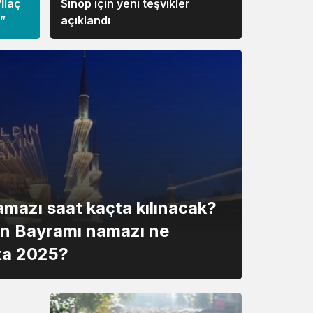
İlaç
Sinop için yeni teşvikler
i”
açıklandı
mazı saat kaçta kılınacak?
n Bayramı namazı ne
ta 2025?
ısı